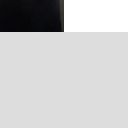
SON YAZILAR
16. StajOkulu Başlıyor.
StajOkulu C Tech Bilişim firmasını ziyaret etti.
ETIKETLER
Bilişim Stajı
C Tech
insan kaynakları stajı
işe