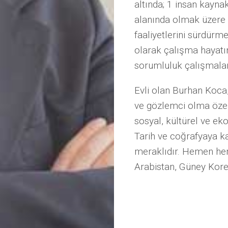
altında; 1 insan kayna
alanında olmak üzere t
faaliyetlerini sürdürm
olarak çalışma hayat
sorumluluk çalışmaları
Evli olan Burhan Koca, 
ve gözlemci olma özelli
sosyal, kültürel ve ek
Tarih ve coğrafyaya kar
meraklıdır. Hemen he
Arabistan, Güney Kore i