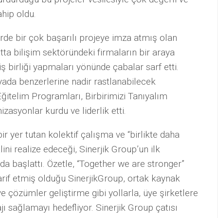
RSD
ahip oldu.
İK
PLATFORMU
de bir çok başarılı projeye imza atmış olan
BIZIM
tta bilişim sektöründeki firmaların bir araya
MEKAN
ş birliği yapmaları yönünde çabalar sarf etti.
SADECE
yada benzerlerine nadir rastlanabilecek
DEPREMZEDE
İSTIHDAMI
Eğitelim Programları, Birbirimizi Tanıyalım
–
zasyonlar kurdu ve liderlik etti.
SDİ
YENIDEN;
r yer tutan kolektif çalışma ve “birlikte daha
BIRLIKTE…
ini realize edeceği, Sinerjik Group’un ilk
CHATGPT
nda başlattı. Özetle, “Together we are stronger”
(AI
arif etmiş olduğu SinerjikGroup, ortak kaynak
–
YAPAY
e çözümler geliştirme gibi yollarla, üye şirketlere
ZEKA)
ı sağlamayı hedefliyor. Sinerjik Group çatısı
16.