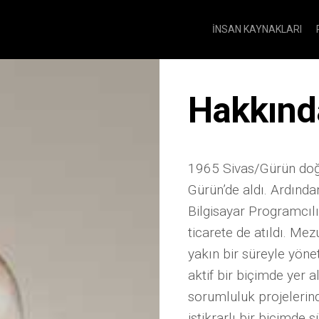
İNSAN KAYNAKLARI
Hakkınd
1965 Sivas/Gürün doğ
Gürün’de aldı. Ardında
Bilgisayar Programcılı
ticarete de atıldı. Mez
yakın bir süreyle yönet
aktif bir biçimde yer a
sorumluluk projelerind
istikrarlı bir biçimde 