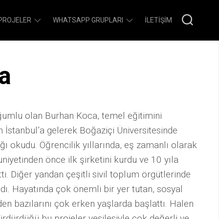
PROJELER
WHATSAPP GRUPLARI
İLETIŞIM
ÜNIKAM
WHATSAPP
YAZIŞMA
a
YERINDE
KURALLARI
İSTIHDAM
ONLYHR
STAJOKULU
PEOPLEOPS
umlu olan Burhan Koca, temel eğitimini
YAZILIM
LOUNGE
n İstanbul’a gelerek Boğaziçi Üniversitesinde
DÜNYASINA
İLK
SEYAHATTEYIZ-
ğı okudu. Öğrencilik yıllarında, eş zamanlı olarak
ADIM
BIZ
uniyetinden önce ilk şirketini kurdu ve 10 yıla
YATIRIMCIYIZ-
ti. Diğer yandan çeşitli sivil toplum örgütlerinde
BIZ
ldı. Hayatında çok önemli bir yer tutan, sosyal
STAJOKULU
en bazılarını çok erken yaşlarda başlattı. Halen
EĞITMENLER
sürdürdüğü bu projeler vesilesiyle çok değerli ve