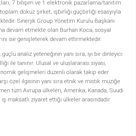
kları, 7 bilişim ve 1 elektronik pazarlama/tanıtım
STAJOKULU
oplam dokuz şirket, işbirliği güçbirliği esasyıyla
BAŞLIYOR.
ektedir. Sinerjik Group Yönetim Kurulu Başkanı
ına devam etmekte olan Burhan Koca, sosyal
nı ise genişleterek devam ettirmektedir.
güçlü analiz yeteneğinin yanı sıra, iyi bir dinleyici
ği ile tanınır. Ulusal ve uluslararası siyasi,
onomik gelişmeleri düzenli olarak takip eder.
şı özel ilgisinin yanı sıra etnik ve mistik müziğe
men tüm Avrupa ülkeleri, Amerika, Kanada, Suudi
ş maksatlı ziyaret ettiği ülkeler arasındadır.