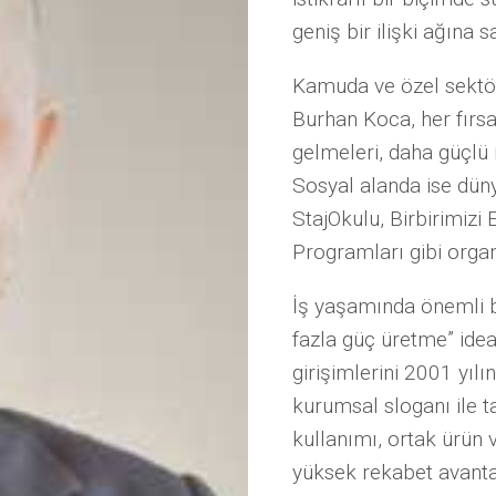
geniş bir ilişki ağına s
Kamuda ve özel sektör
Burhan Koca, her fırsa
gelmeleri, daha güçlü i
Sosyal alanda ise dün
StajOkulu, Birbirimizi 
Programları gibi organi
İş yaşamında önemli bi
fazla güç üretme” ideal
girişimlerini 2001 yılı
kurumsal sloganı ile t
kullanımı, ortak ürün v
yüksek rekabet avantaj