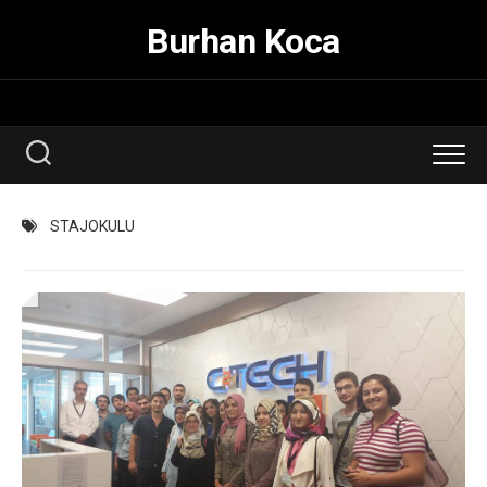
Skip
Burhan Koca
to
content
STAJOKULU