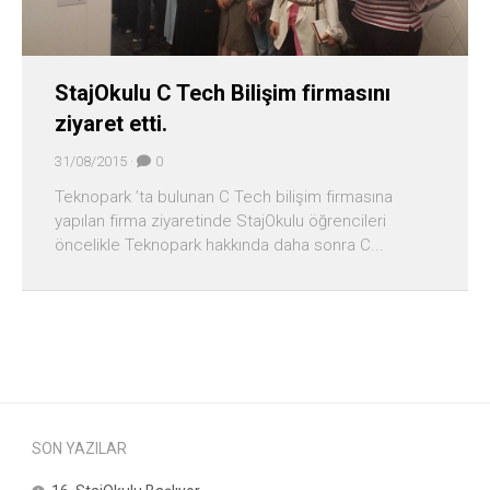
StajOkulu C Tech Bilişim firmasını
ziyaret etti.
31/08/2015 ·
0
Teknopark ’ta bulunan C Tech bilişim firmasına
yapılan firma ziyaretinde StajOkulu öğrencileri
öncelikle Teknopark hakkında daha sonra C...
SON YAZILAR