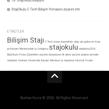
16. StajOkulu Başlıyor.
StajOkulu C Tech Bilişim firmasını ziyaret etti.
ETIKETLER
Bilişim Stajı
C Tech
insan kaynakları stajı
işe giden en kısa
stajokulu
yo
Kariyer Merkezinde İş Ortağınız
stajokulu2016
StajOkulu Firma Ziyaretleri
yazılım dünyasına ilk adım
yazılım projesi
yerinde
istihdam
Ünikam
Üniversite Kariyer Merkezi
İş Hayatına Hazırlık Fırsatı
Burhan Koca © 2026. All Rights Reserved.