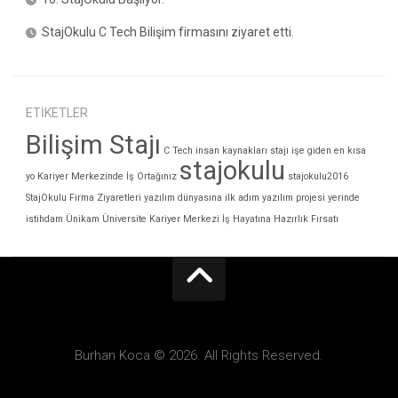
StajOkulu C Tech Bilişim firmasını ziyaret etti.
ETIKETLER
Bilişim Stajı
C Tech
insan kaynakları stajı
işe giden en kısa
stajokulu
yo
Kariyer Merkezinde İş Ortağınız
stajokulu2016
StajOkulu Firma Ziyaretleri
yazılım dünyasına ilk adım
yazılım projesi
yerinde
istihdam
Ünikam
Üniversite Kariyer Merkezi
İş Hayatına Hazırlık Fırsatı
Burhan Koca © 2026. All Rights Reserved.