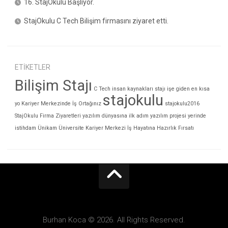
16. StajOkulu Başlıyor.
StajOkulu C Tech Bilişim firmasını ziyaret etti.
ETIKETLER
Bilişim Stajı
C Tech
insan kaynakları stajı
işe giden en kısa
stajokulu
yo
Kariyer Merkezinde İş Ortağınız
stajokulu2016
StajOkulu Firma Ziyaretleri
yazılım dünyasına ilk adım
yazılım projesi
yerinde
istihdam
Ünikam
Üniversite Kariyer Merkezi
İş Hayatına Hazırlık Fırsatı
Burhan Koca © 2026. All Rights Reserved.